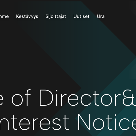
emme
Kestävyys
Sijoittajat
Uutiset
Ura
Project, Norway
Ympäristö
Varastotiedot
ASX-ilmoitukset
roject, Finland
Alkuperäiskansat
Esitykset ja raportit
Uutiset
ect, Norway
Yhteisössä
Sijoittajaviestintä
inland Project
Toimintastandardit
Oikeus vastaanottaa
asiakirjoja
Terveys ja turvallisuus
Talteenotto
Raportointi
 of Director
Sallitaan
Corporate Governance
Interest Notic