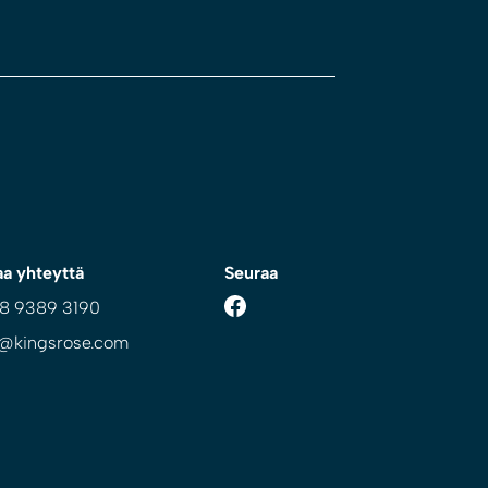
aa yhteyttä
Seuraa
 8 9389 3190
o@kingsrose.com