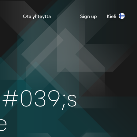
Ota yhteyttä
Sign up
Kieli
&#039;s
e