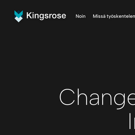
Noin
Missä työskentel
Mitä teemme
Finnmark 
Visio ja arvot
Penikat P
Meidän tiimi
Råna Proj
Central F
Change