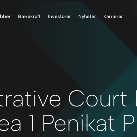
obber
Bærekraft
Investorer
Nyheter
Karrierer
Finnmark Project, Norway
Miljø
Lagerinformasjon
ASX-kunngjøringe
Penikat Project, Finland
Urfolk
Presentasjoner og
Nyheter
rapporter
Råna Project, Norway
Fellesskap
Investorkommunikasjon
Central Finland Project
Operasjonelle standarder
Rett til å motta
dokumenter
Helse og sikkerhet
Gjenvinning
Rapportering
rative Court
Tillater
Corporate Governance
ea 1 Penikat P