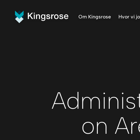
Om Kingsrose
Hvor vi j
Hva vi gjør
Vår visjon
Teamet vårt
Administ
on Ar