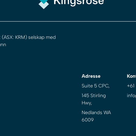
t (ASX: KRM) selskap med
unn
Adresse
Kon
Suite 5 CPC,
+61
145 Stirling
inf
Hwy,
Nedlands WA
6009