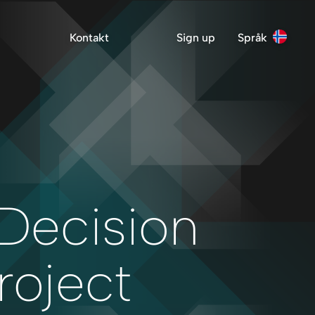
Kontakt
Sign up
Språk
r
 Decision
roject