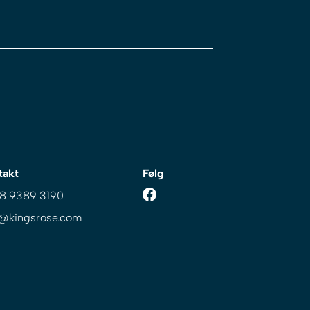
takt
Følg
 8 9389 3190
o@kingsrose.com