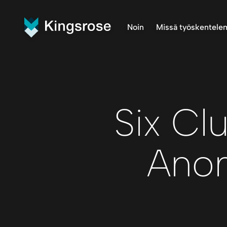
Noin
Missä työskentel
Mitä teemme
Finnmark 
Visio ja arvot
Penikat P
Meidän tiimi
Råna Proj
Central F
Six Cl
Anom