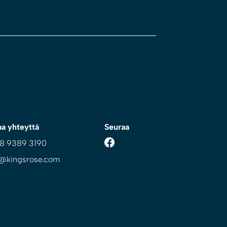
aa yhteyttä
Seuraa
 8 9389 3190
o@kingsrose.com