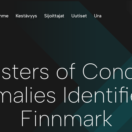
emme
Kestävyys
Sijoittajat
Uutiset
Ura
Project, Norway
Ympäristö
Varastotiedot
ASX-ilmoitukset
roject, Finland
Alkuperäiskansat
Esitykset ja raportit
Uutiset
ect, Norway
Yhteisössä
Sijoittajaviestintä
inland Project
Toimintastandardit
Oikeus vastaanottaa
asiakirjoja
usters of Con
Terveys ja turvallisuus
Talteenotto
Raportointi
alies Identifi
Sallitaan
Corporate Governance
Finnmark