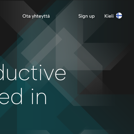
Ota yhteyttä
Sign up
Kieli
ductive
ed in