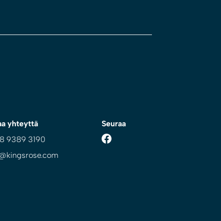
aa yhteyttä
Seuraa
 8 9389 3190
o@kingsrose.com