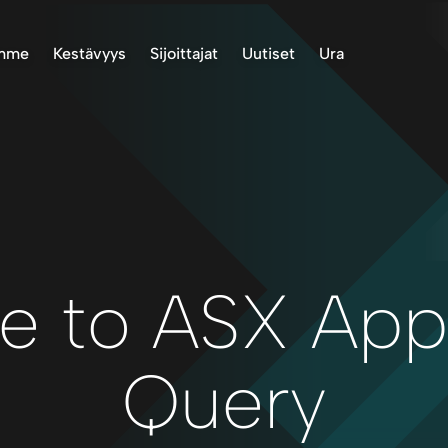
emme
Kestävyys
Sijoittajat
Uutiset
Ura
Project, Norway
Ympäristö
Varastotiedot
ASX-ilmoitukset
roject, Finland
Alkuperäiskansat
Esitykset ja raportit
Uutiset
ect, Norway
Yhteisössä
Sijoittajaviestintä
inland Project
Toimintastandardit
Oikeus vastaanottaa
asiakirjoja
Terveys ja turvallisuus
Talteenotto
Raportointi
e to ASX App
Sallitaan
Corporate Governance
Query