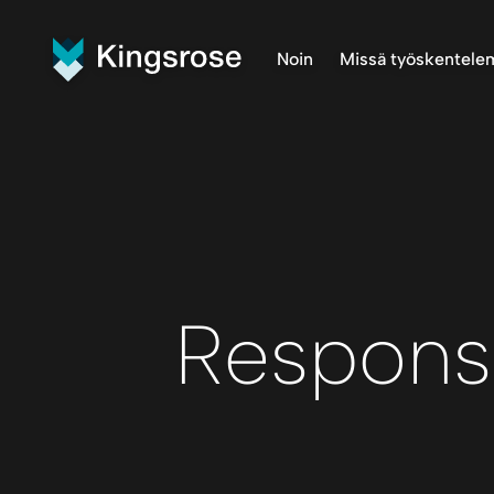
Noin
Missä työskentel
Mitä teemme
Finnmark 
Visio ja arvot
Penikat P
Meidän tiimi
Råna Proj
Central F
Respons