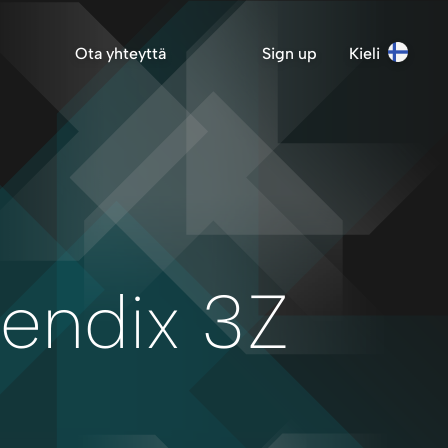
Ota yhteyttä
Sign up
Kieli
endix 3Z