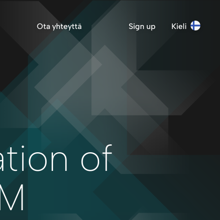
Ota yhteyttä
Sign up
Kieli
ation of
RM