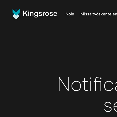
Noin
Missä työskentel
Mitä teemme
Finnmark 
Visio ja arvot
Penikat P
Meidän tiimi
Råna Proj
Central F
Notific
s