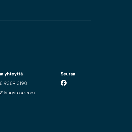
aa yhteyttä
Seuraa
 8 9389 3190
o@kingsrose.com