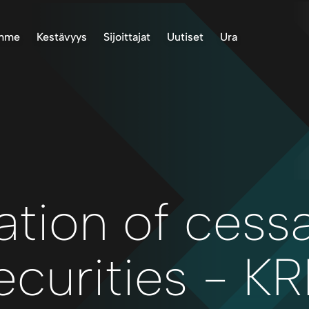
emme
Kestävyys
Sijoittajat
Uutiset
Ura
Project, Norway
Ympäristö
Varastotiedot
ASX-ilmoitukset
roject, Finland
Alkuperäiskansat
Esitykset ja raportit
Uutiset
ect, Norway
Yhteisössä
Sijoittajaviestintä
inland Project
Toimintastandardit
Oikeus vastaanottaa
asiakirjoja
Terveys ja turvallisuus
Talteenotto
Raportointi
ation of cess
Sallitaan
Corporate Governance
ecurities - K