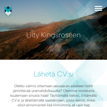
Liity Kingsroseen
Lähetä CV:si
Oletko valmis ottamaan seuraavan askeleen kohti
jännittävää uramahdollisuutta? Olemme innokkaita
kuulemaan sinusta lisää! Täyttämällä tietosi, liittämällä
CV:si ja lähettämällä saatekirjeen, jossa kerrot, miksi
olisit erinomainen lisä tiimiimme, et vain hae