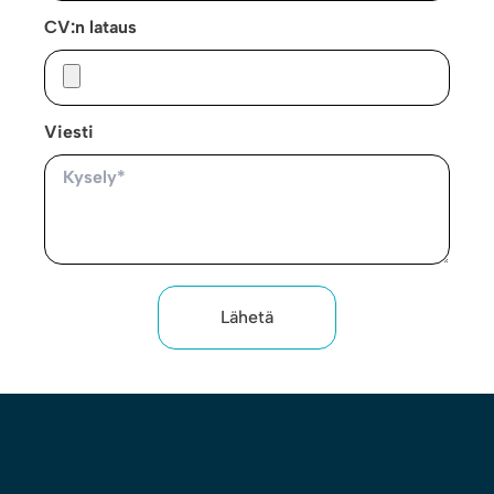
CV:n lataus
Viesti
Lähetä